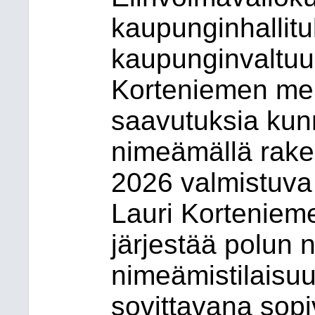
kaupunginhallitu
kaupunginvaltuus
Korteniemen mer
saavutuksia kunn
nimeämällä raken
2026 valmistuva K
Lauri Kortenieme
järjestää polun
nimeämistilais
sovittavana sopi