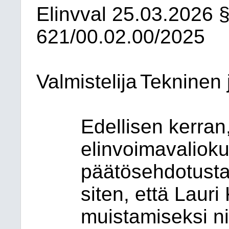
Elinvval
25.03.2026
§
621/00.02.00/2025
Valmistelija
Tekninen 
Edellisen kerran,
elinvoimavaliok
päätösehdotusta 
siten, että Laur
muistamiseksi n