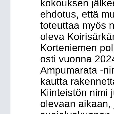
kokouksen jälkeen 
ehdotus, että mu
toteuttaa myös n
oleva Koirisärkän
Korteniemen pol
osti vuonna 2024
Ampumarata -nimi
kautta rakennetta
Kiinteistön nimi
olevaan aikaan, jo