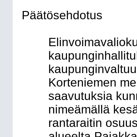
Päätösehdotus
Elinvoimavalioku
kaupunginhallitu
kaupunginvaltuus
Korteniemen mer
saavutuksia kunn
nimeämällä kesä
rantaraitin osu
alueelta Pajakk