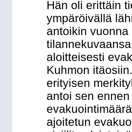
Hän oli erittäin t
ympäröivällä läh
antoikin vuonn
tilannekuvaansa
aloitteisesti ev
Kuhmon itäosiin.
erityisen merkity
antoi sen ennen v
evakuointimäärä
ajoitetun evakuo