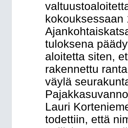
valtuustoaloitet
kokouksessaan 
Ajankohtaiskats
tuloksena päädy
aloitetta siten, 
rakennettu ranta
väylä seurakunta
Pajakkasuvannon
Lauri Korteniem
todettiin, että n