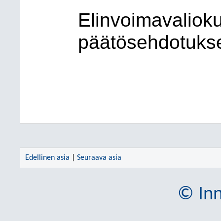
Elinvoimavaliok
päätösehdotuks
Edellinen asia
|
Seuraava asia
© Inn