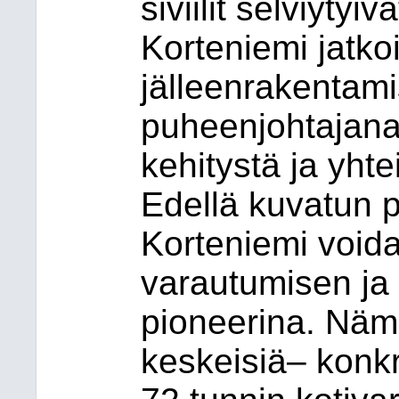
siviilit selviyty
Korteniemi jatko
jälleenrakentam
puheenjohtajana
kehitystä ja yht
Edellä kuvatun p
Korteniemi void
varautumisen ja 
pioneerina. Näm
keskeisiä– konk