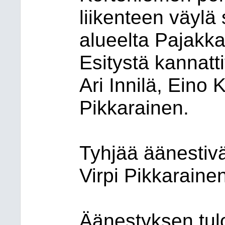
liikenteen väylä
alueelta Pajakk
Esitystä kannatt
Ari Innilä, Eino
Pikkarainen.
Tyhjää äänestivä
Virpi Pikkarainen
Äänestyksen tul