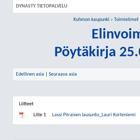
DYNASTY TIETOPALVELU
Kuhmon kaupunki
Toimielimet
Elinvoi
Pöytäkirja 25
Edellinen asia
|
Seuraava asia
Liitteet
Liite 1
Lassi Piiraisen lausunto_Lauri Korteniemi