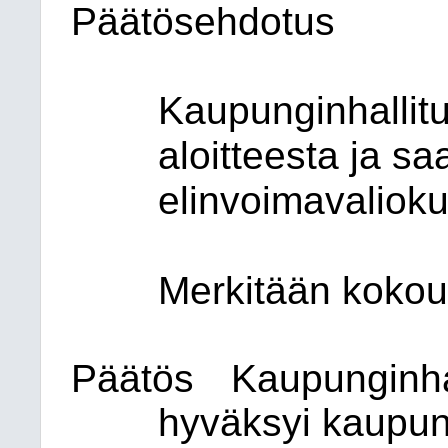
Päätösehdotus
Kaupunginhallit
aloitteesta ja sa
elinvoimavalioku
Merkitään kokou
Päätös
Kaupunginhal
hyväksyi kaupun