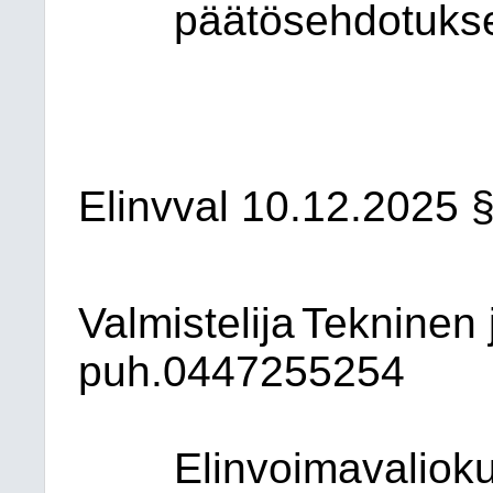
päätösehdotuks
Elinvval 10.12.2025 
Valmistelija
Tekninen 
puh.0447255254
Elinvoimavaliokun