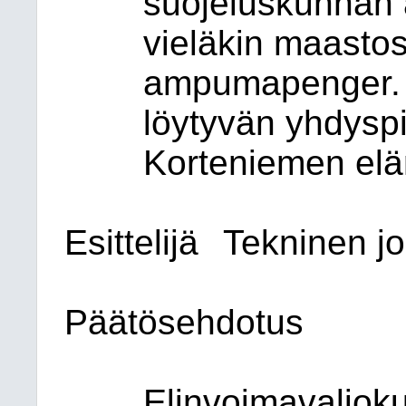
suojeluskunnan 
vieläkin maastos
ampumapenger. T
löytyvän yhdyspi
Korteniemen el
Esittelijä
Tekninen jo
Päätösehdotus
Elinvoimavalioku