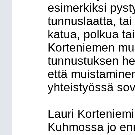
esimerkiksi pyst
tunnuslaatta, ta
katua, polkua tai
Korteniemen mu
tunnustuksen he
että muistaminen 
yhteistyössä sov
Lauri Korteniem
Kuhmossa jo enn