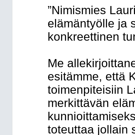
”Nimismies Laur
elämäntyölle ja 
konkreettinen t
Me allekirjoitta
esitämme, että 
toimenpiteisiin 
merkittävän elä
kunnioittamiseks
toteuttaa jollain