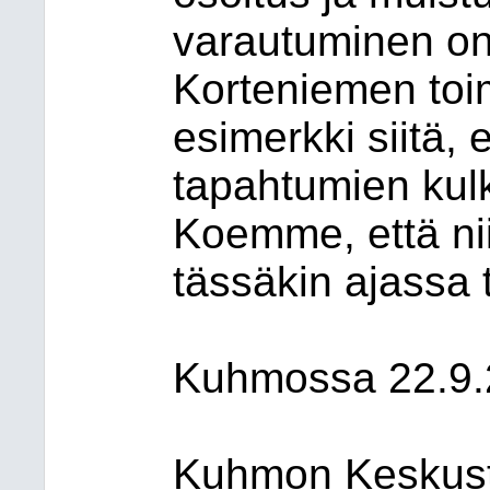
varautuminen on
Korteniemen toi
esimerkki siitä, 
tapahtumien kulk
Koemme, että nii
tässäkin ajassa t
Kuhmossa 22.9
Kuhmon Keskust