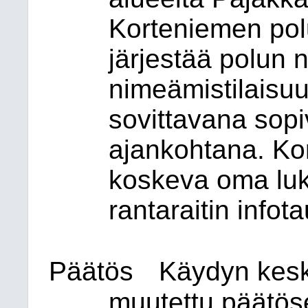
Korteniemen polu
järjestää polun
nimeämistilais
sovittavana sopi
ajankohtana. Ko
koskeva oma luk
rantaraitin infot
Päätös
Käydyn kesku
muutettu päätös