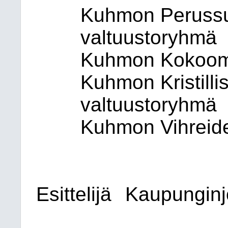
Kuhmon Perussu
valtuustoryhmä
Kuhmon Kokoom
Kuhmon Kristilli
valtuustoryhmä
Kuhmon Vihreid
Esittelijä
Kaupunginj