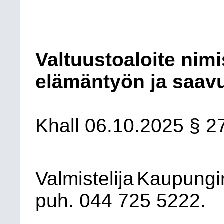
Valtuustoaloite nim
elämäntyön ja saav
Khall 06.10.2025 § 2
Valmistelija
Kaupungi
puh. 044
725 5222.