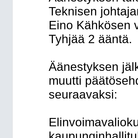
Teknisen johtaj
Eino Kähkösen v
Tyhjää 2 ääntä.
Äänestyksen jäl
muutti päätöse
seuraavaksi:
Elinvoimavalioku
kaupunginhallitu