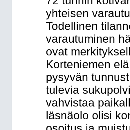
72 tunnin kotiv
yhteisen varau
Todellinen tilan
varautuminen häi
ovat merkityksel
Korteniemen elä
pysyvän tunnust
tulevia sukupol
vahvistaa paikall
läsnäolo olisi k
osoitus ja muistu