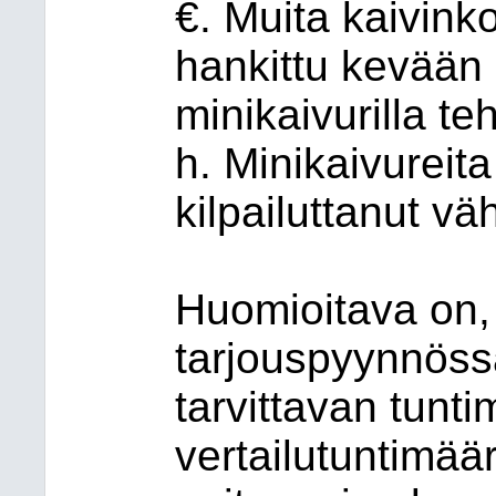
€. Muita kaivinko
hankittu kevään
minikaivurilla te
h. Minikaivureita
kilpailuttanut v
Huomioitava on,
tarjouspyynnössä
tarvittavan tunt
vertailutuntimäär