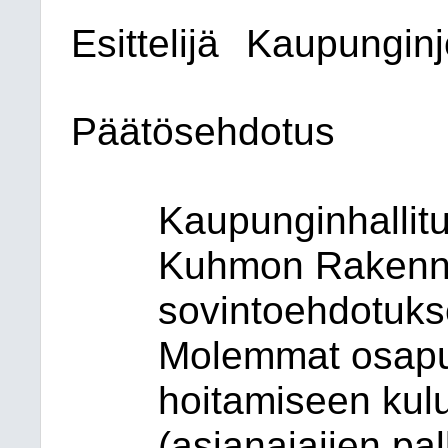
Esittelijä
Kaupunginj
Päätösehdotus
Kaupunginhallit
Kuhmon Rakennu
sovintoehdotukse
Molemmat osapuo
hoitamiseen kulu
(asianajajien pa