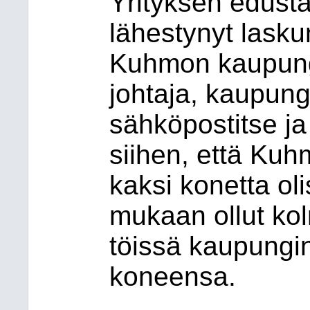
Yrityksen edusta
lähestynyt laskun
Kuhmon kaupungi
johtaja, kaupungi
sähköpostitse ja
siihen, että Kuh
kaksi konetta ol
mukaan ollut ko
töissä kaupungin
koneensa.