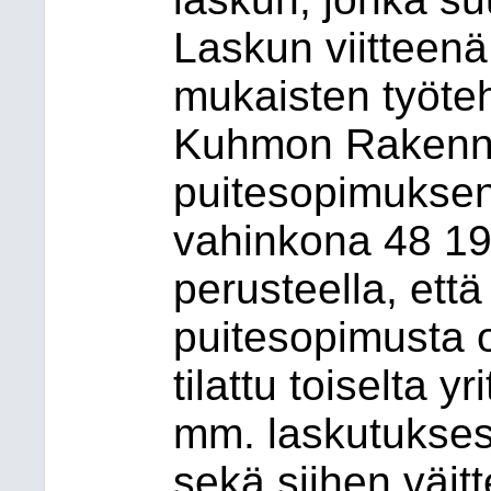
Laskun viitteen
mukaisten työteh
Kuhmon Rakennu
puitesopimuksen
vahinkona 48 193
perusteella, että
puitesopimusta ol
tilattu toiselta y
mm. laskutuksesta
sekä siihen väitt