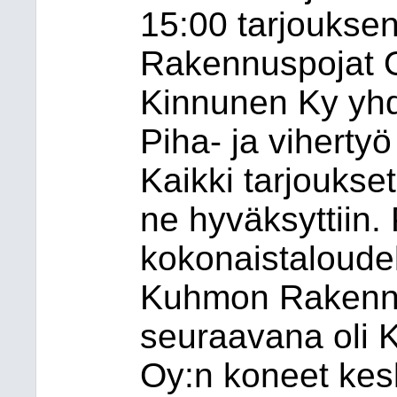
15:00 tarjoukse
Rakennuspojat Oy
Kinnunen Ky yhd
Piha- ja viherty
Kaikki tarjoukset
ne hyväksyttiin.
kokonaistaloudell
Kuhmon Rakennus
seuraavana oli 
Oy:n koneet ke