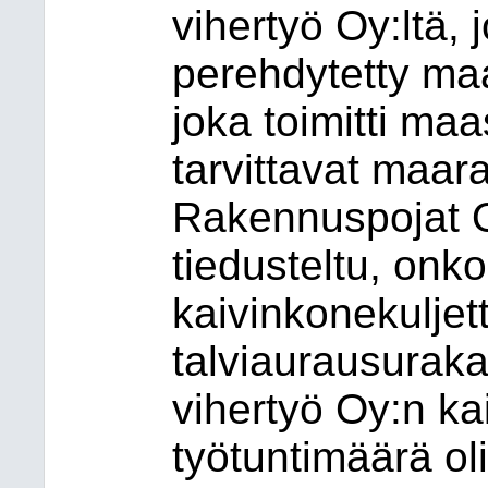
vihertyö Oy:ltä, 
perehdytetty maa
joka toimitti ma
tarvittavat maa
Rakennuspojat Oy
tiedusteltu, onk
kaivinkonekuljet
talviaurausurak
vihertyö Oy:n ka
työtuntimäärä ol