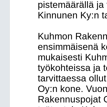
pistemäärällä ja 
Kinnunen Ky:n ta
Kuhmon Rakennus
ensimmäisenä k
mukaisesti Kuh
työkohteissa ja
tarvittaessa oll
Oy:n kone. Vuo
Rakennuspojat O