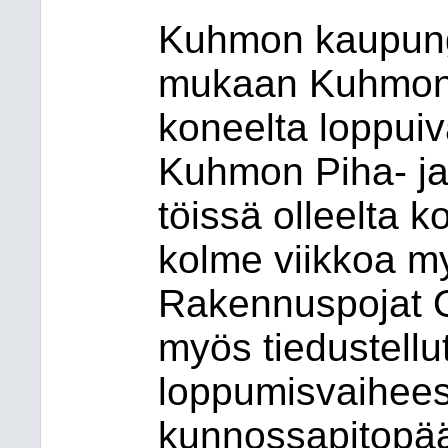
Kuhmon kaupung
mukaan Kuhmon
koneelta loppuiv
Kuhmon Piha- ja 
töissä olleelta k
kolme viikkoa 
Rakennuspojat Oy
myös tiedustell
loppumisvaihee
kunnossapitopääl