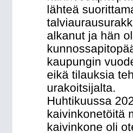
lähteä suoritta
talviaurausurakka
alkanut ja hän o
kunnossapitopää
kaupungin vuoden
eikä tilauksia t
urakoitsijalta.
Huhtikuussa 202
kaivinkonetöitä 
kaivinkone oli o