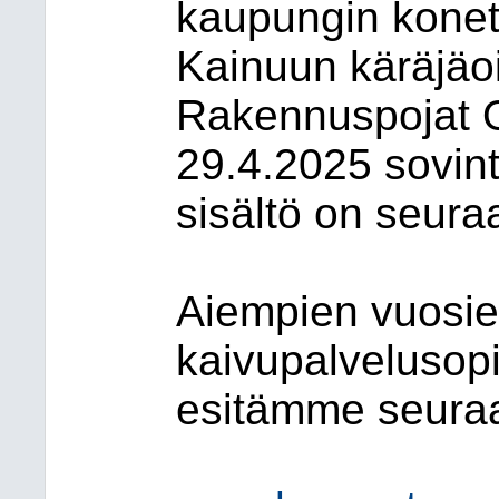
kaupungin konetö
Kainuun käräjä
Rakennuspojat O
29.4.2025 sovin
sisältö on seura
Aiempien vuosi
kaivupalvelusop
esitämme seura