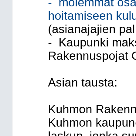
-
molemmat osap
hoitamiseen kulu
(asianajajien pal
-
Kaupunki ma
Rakennuspojat Oy
Asian tausta:
Kuhmon Rakennus
Kuhmon kaupungi
laskun, jonka s