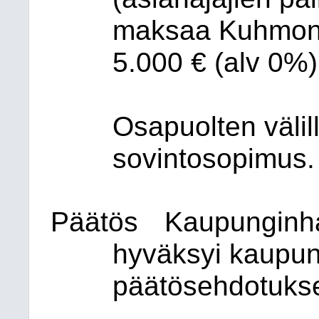
maksaa Kuhmon 
5.000 € (alv 0%
Osapuolten välil
sovintosopimus.
Päätös
Kaupunginhal
hyväksyi kaupun
päätösehdotuks