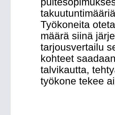
puitesopimukses
takuutuntimääriä
Työkoneita oteta
määrä siinä järj
tarjousvertailu s
kohteet saadaan
talvikautta, teht
työkone tekee a