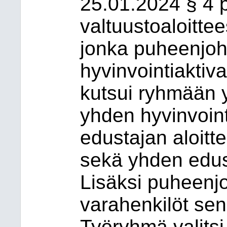
25.01.2024 § 4 p
valtuustoaloitte
jonka puheenjoh
hyvinvointiaktiv
kutsui ryhmään 
yhden hyvinvoin
edustajan aloit
sekä yhden edus
Lisäksi puheenj
varahenkilöt sen 
Työryhmä valits