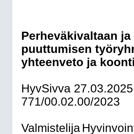
Perheväkivaltaan j
puuttumisen työryh
yhteenveto ja koont
HyvSivva
27.03.2025
771/00.02.00/2023
Valmistelija
Hyvinvoint