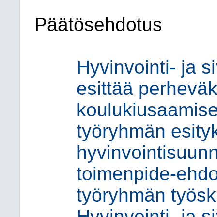
Päätösehdotus
Hyvinvointi- ja s
esittää perheväk
koulukiusaamis
työryhmän esityk
hyvinvointisuun
toimenpide-ehdot
työryhmän työsk
Hyvinvointi- ja s