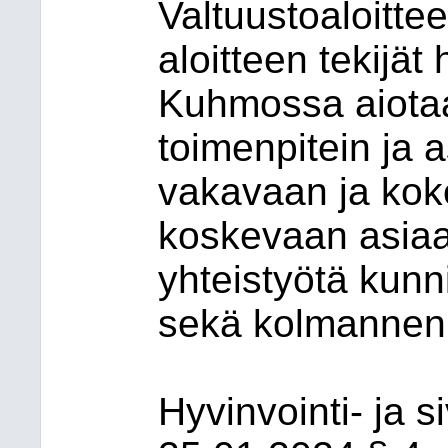
Valtuustoaloitte
aloitteen tekijä
Kuhmossa aiotaan
toimenpitein ja 
vakavaan ja ko
koskevaan asiaa
yhteistyötä kunni
sekä kolmannen s
Hyvinvointi- ja s