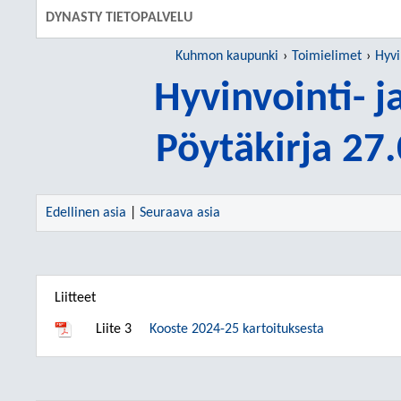
DYNASTY TIETOPALVELU
Kuhmon kaupunki
Toimielimet
Hyvi
Hyvinvointi- j
Pöytäkirja 27
Edellinen asia
|
Seuraava asia
Liitteet
Liite 3
Kooste 2024-25 kartoituksesta