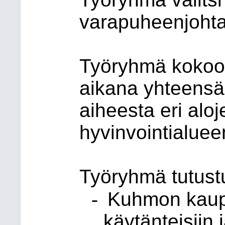
varapuheenjohta
Työryhmä kokoo
aikana yhteensä 
aiheesta eri alo
hyvinvointialueen
Työryhmä tutust
-
Kuhmon kaupu
käytänteisiin 