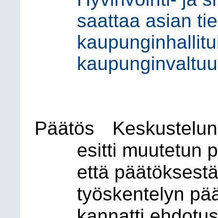
saattaa asian ti
kaupunginhallitu
kaupunginvaltuus
Päätös
Keskustelun
esitti muutetun 
että päätöksestä
työskentelyn pä
kannatti ehdotus