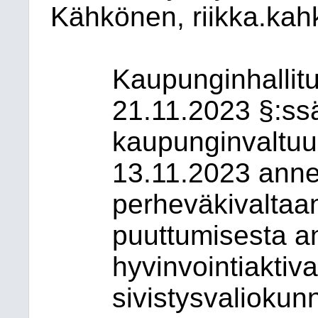
Kähkönen, riikka.ka
Kaupunginhallit
21.11.2023 §:ssä
kaupunginvaltu
13.11.2023 annet
perheväkivaltaa
puuttumisesta a
hyvinvointiaktivaa
sivistysvaliokun