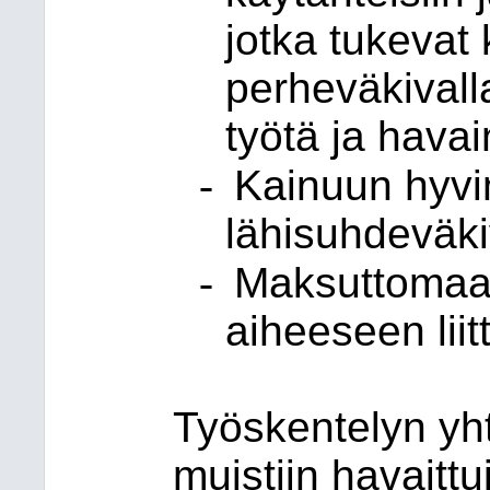
jotka tukevat
perheväkival
työtä ja havai
-
Kainuun hyvi
lähisuhdeväki
-
Maksuttomaan
aiheeseen liit
Työskentelyn yh
muistiin havaittu