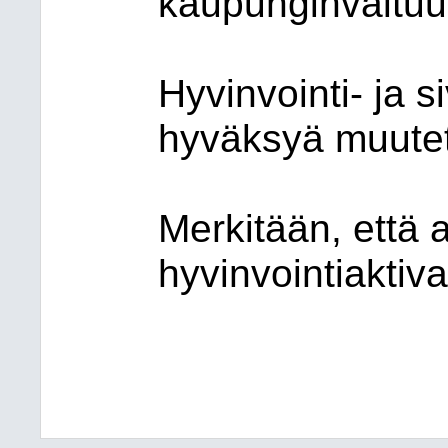
kaupunginvaltuus
Hyvinvointi- ja s
hyväksyä muute
Merkitään, että a
hyvinvointiaktiv