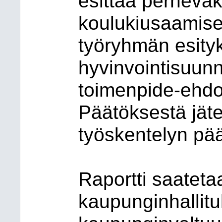
esittää perheväk
koulukiusaamis
työryhmän esityk
hyvinvointisuun
toimenpide-ehdo
Päätöksestä jät
työskentelyn pä
Raportti saateta
kaupunginhallitu