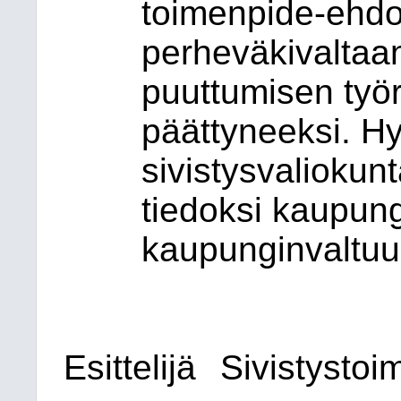
toimenpide-ehdot
perheväkivaltaa
puuttumisen työ
päättyneeksi. Hyv
sivistysvaliokun
tiedoksi kaupung
kaupunginvaltuus
Esittelijä
Sivistystoi