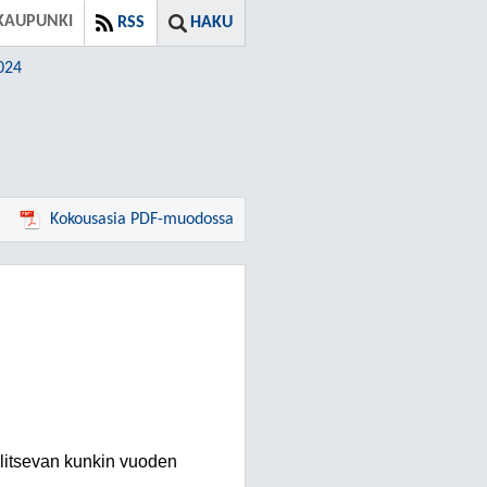
KAUPUNKI
RSS
HAKU
024
Kokousasia PDF-muodossa
alitsevan kunkin vuoden