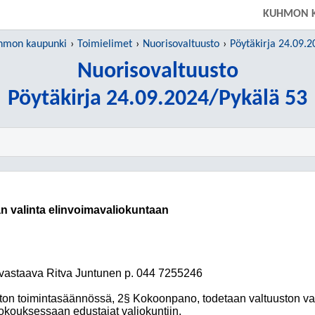
KUHMON 
hmon kaupunki
Toimielimet
Nuorisovaltuusto
Pöytäkirja 24.09.2
Nuorisovaltuusto
Pöytäkirja 24.09.2024/Pykälä 53
n valinta elinvoimavaliokuntaan
vastaava Ritva Juntunen p. 044 7255246
ton toimintasäännössä, 2§ Kokoonpano,
todetaan valtuuston v
okouksessaan edustajat valiokuntiin.