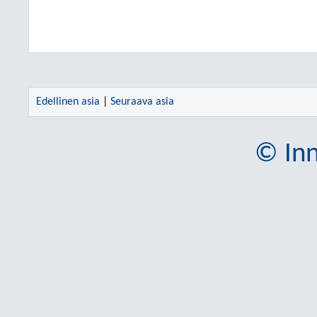
Edellinen asia
|
Seuraava asia
© Inn