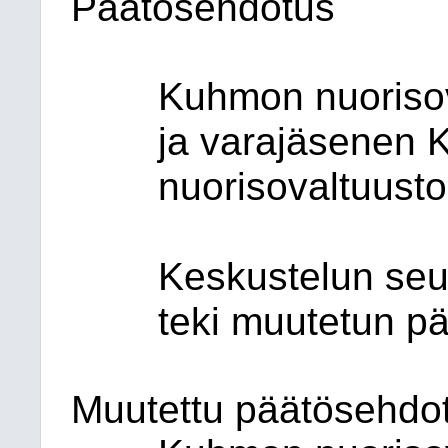
Päätösehdotus
Kuhmon nuorisov
ja varajäsenen 
nuorisovaltuusto
Keskustelun seu
teki muutetun p
Muutettu päätösehdo