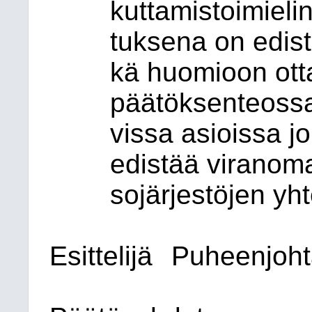
kuttamis
toi
mie
li
tuk
se
na on edis
kä huo
mioon ot
t
pää
tök
sen
teos
s
vis
sa asiois
sa jo
edis
tää vi
ra
no
ma
so
jär
jes
tö
jen yh
Esittelijä
Puheenjoht