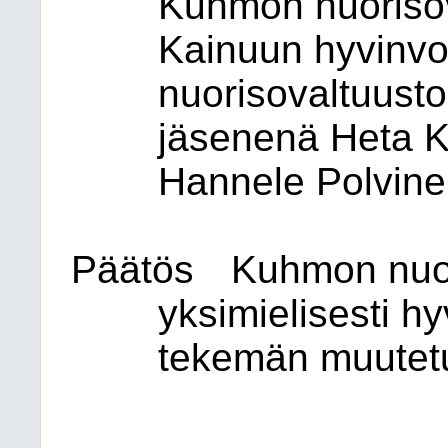
Kuhmon nuorisov
Kainuun hyvinvo
nuorisovaltuusto
jäsenenä Heta K
Hannele Polvine
Päätös
Kuhmon nuor
yksimielisesti h
tekemän muutet