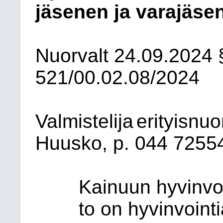
jäsenen ja varajäse
Nuorvalt
24.09.2024
521/00.02.08/2024
Valmistelija
erityisnuo
Huusko, p. 044 7255
Kai
nuun hy
vin
vo
to on hy
vin
voin
t