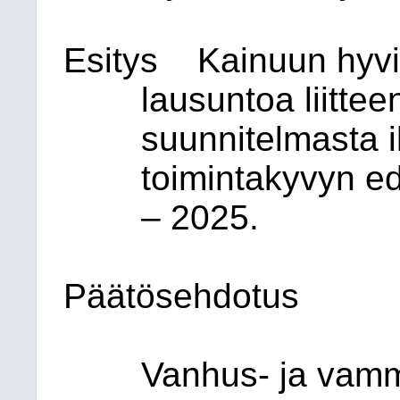
Esitys
Kainuun hyvi
lausuntoa liitte
suunnitelmasta 
toimintakyvyn ed
– 2025.
Päätösehdotus
Vanhus- ja vam