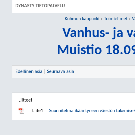
DYNASTY TIETOPALVELU
Kuhmon kaupunki
Toimielimet
V
Vanhus- ja 
Muistio 18.0
Edellinen asia
|
Seuraava asia
Liitteet
Liite1
Suunnitelma ikääntyneen väestön tukemis