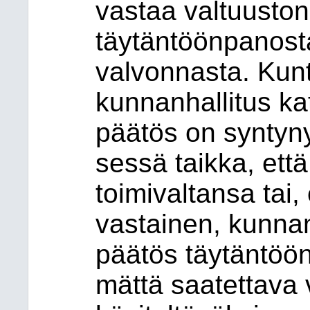
vastaa valtuuston
täy
tän
töön
pa
nos
t
valvonnasta. Kunt
kun
nan
hal
li
tus ka
päätös on syntynyt
ses
sä taik
ka, että
toimivaltansa tai
vas
tai
nen, kunnan
päätös täytäntöö
mät
tä saatettava