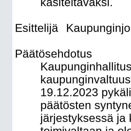
käsiteltäväksi.
Esittelijä
Kaupunginjo
Päätösehdotus
Kaupunginhallitus
kaupunginvaltuu
19.12.2023 pykäli
päätösten syntyne
järjestyksessä ja
toimivaltaan ja o