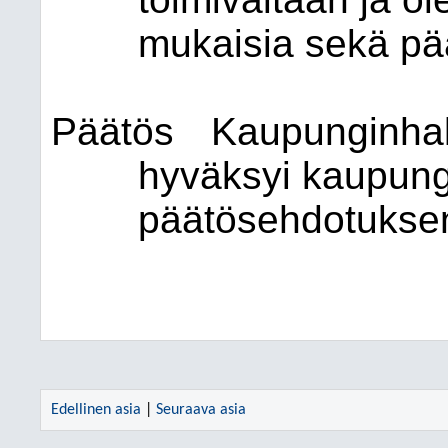
mukaisia sekä pä
Päätös
Kaupunginhall
hyväksyi kaupung
päätösehdotukse
Edellinen asia
|
Seuraava asia