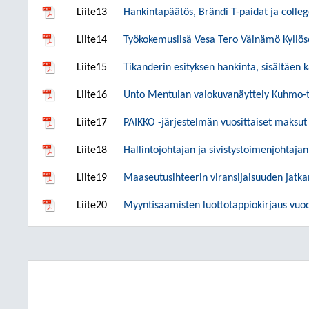
Liite13
Hankintapäätös, Brändi T-paidat ja colleg
Liite14
Työkokemuslisä Vesa Tero Väinämö Kyllös
Liite15
Tikanderin esityksen hankinta, sisältäen k
Liite16
Unto Mentulan valokuvanäyttely Kuhmo-t
Liite17
PAIKKO -järjestelmän vuosittaiset maksut
Liite18
Hallintojohtajan ja sivistystoimenjohtaja
Liite19
Maaseutusihteerin viransijaisuuden jatk
Liite20
Myyntisaamisten luottotappiokirjaus vuo