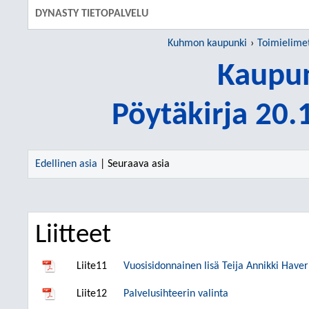
DYNASTY TIETOPALVELU
Kuhmon kaupunki
Toimielime
Kaupun
Pöytäkirja 20
Edellinen asia
| Seuraava asia
Liitteet
Liite11
Vuosisidonnainen lisä Teija Annikki Haver
Liite12
Palvelusihteerin valinta