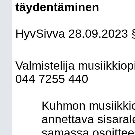
täydentäminen
HyvSivva 28.09.2023 
Valmistelija musiikkiop
044 7255 440
Kuhmon musiikkio
annettava sisara
samassa osoittees