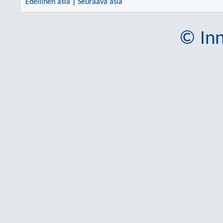
Edellinen asia
|
Seuraava asia
© Inn