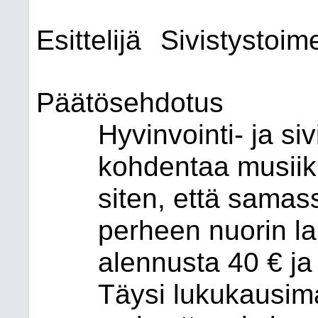
Esittelijä
Sivistystoime
Päätösehdotus
Hyvinvointi- ja si
kohdentaa musiik
siten, että samas
perheen nuorin l
alennusta 40 € ja 
Täysi lukukausim