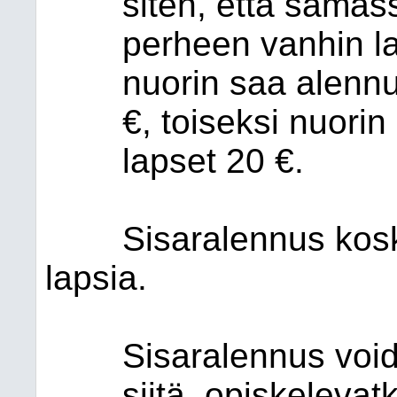
siten, että samas
perheen vanhin l
nuorin saa alenn
€, toiseksi nuorin
lapset 20 €.
Sisaralennus kos
lapsia.
Sisaralennus voi
siitä, opiskelevat