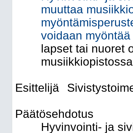
muuttaa musiikki
myöntämisperustei
voidaan myöntää
lapset tai nuoret 
musiikkiopistossa
Esittelijä
Sivistystoime
Päätösehdotus
Hyvinvointi- ja si