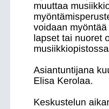
muuttaa musiikki
myöntämisperustei
voidaan myöntää r
lapset tai nuoret 
musiikkiopistossa
Asiantuntijana kuu
Elisa Kerolaa.
Keskustelun aikana