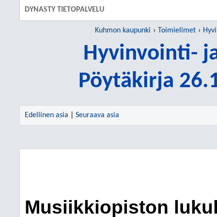
DYNASTY TIETOPALVELU
Kuhmon kaupunki
Toimielimet
Hyvi
Hyvinvointi- j
Pöytäkirja 26
Edellinen asia
|
Seuraava asia
Musiikkiopiston luk