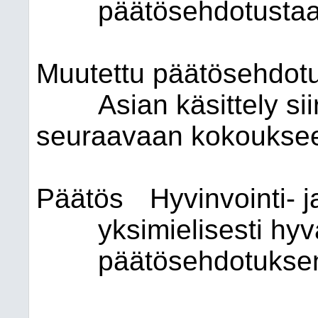
päätösehdotustaa
Muutettu päätösehdot
Asian käsittely si
seuraavaan kokoukse
Päätös
Hyvinvointi- j
yksimielisesti hyv
päätösehdotukse