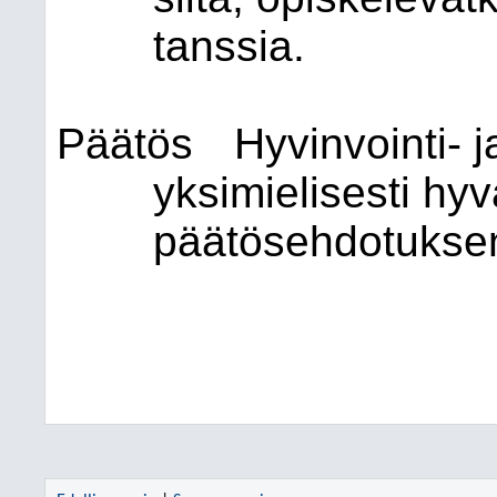
tanssia.
Päätös
Hyvinvointi- j
yksimielisesti hyv
päätösehdotukse