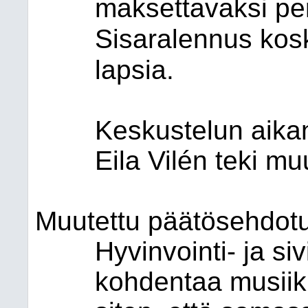
maksettavaksi per
Sisaralennus kos
lapsia.
Keskustelun aikan
Eila Vilén teki m
Muutettu päätösehdot
Hyvinvointi- ja si
kohdentaa musiik