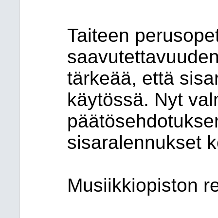
Taiteen perusopet
saavutettavuuden
tärkeää, että sisa
käytössä. Nyt valm
päätösehdotuksen 
sisaralennukset 
Musiikkiopiston re