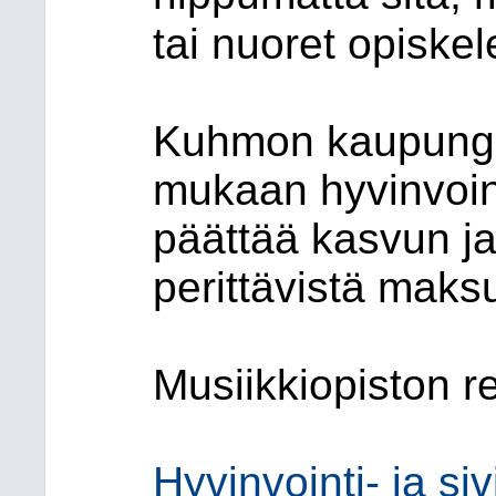
tai nuoret opiskel
Kuhmon kaupungin
mukaan hyvinvoint
päättää kasvun ja
perittävistä maksu
Musiikkiopiston re
Hyvinvointi- ja si