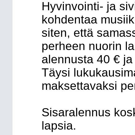
Hyvinvointi- ja si
kohdentaa musiik
siten, että samas
perheen nuorin l
alennusta 40 € ja 
Täysi lukukausim
maksettavaksi per
Sisaralennus kos
lapsia.