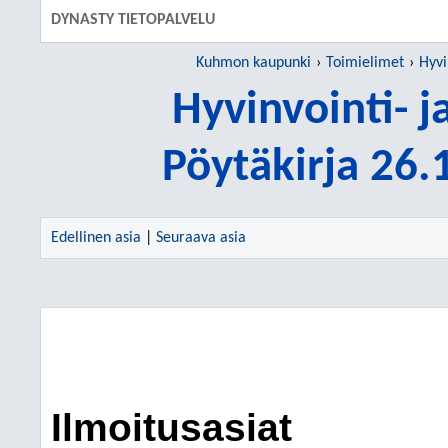
DYNASTY TIETOPALVELU
Kuhmon kaupunki
Toimielimet
Hyvi
Hyvinvointi- j
Pöytäkirja 26
Edellinen asia
|
Seuraava asia
Ilmoitusasiat