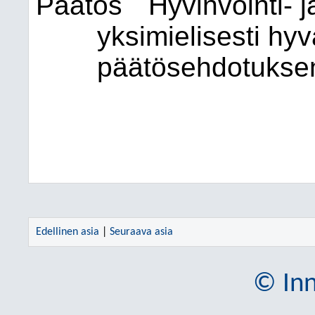
Päätös
Hyvinvointi- j
yksimielisesti hyv
päätösehdotukse
Edellinen asia
|
Seuraava asia
© Inn