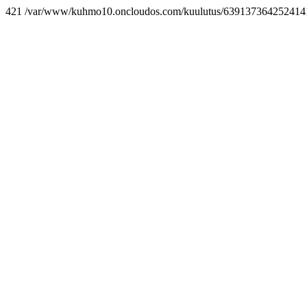
421 /var/www/kuhmo10.oncloudos.com/kuulutus/6391373642524